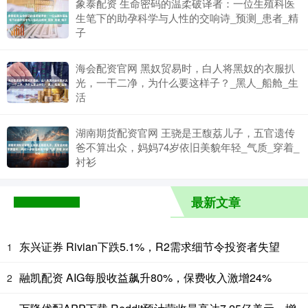
象泰配资 生命密码的温柔破译者：一位生殖科医
生笔下的助孕科学与人性的交响诗_预测_患者_精
子
海会配资官网 黑奴贸易时，白人将黑奴的衣服扒
光，一干二净，为什么要这样子？_黑人_船舱_生
活
湖南期货配资官网 王骁是王馥荔儿子，五官遗传
爸不算出众，妈妈74岁依旧美貌年轻_气质_穿着_
衬衫
最新文章
东兴证券 Rivian下跌5.1%，R2需求细节令投资者失望
1
融凯配资 AIG每股收益飙升80%，保费收入激增24%
2