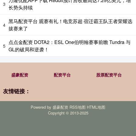
万隆优配APP下载 Reddit预计营收最高达7.25亿美元，增
3
长势头持续
黑马配资平台 观赛有礼！电竞苏超·宿迁霸王队王者荣耀选
4
拔赛来了
点点金配资 DOTA2：ESL One伯明翰赛事前瞻 Tundra 与
5
GL的破局和逆袭！
盛豪配资
配资平台
股票配资平台
友情链接：
Powered by
盛豪配资
RSS地图
HTML地图
Copyright
© 2013-2025