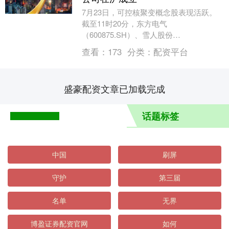
7月23日，可控核聚变概念股表现活跃。
截至11时20分，东方电气
（600875.SH）、雪人股份
（002639.SH）、国机重装
查看：
173
分类：
配资平台
（601399.SH）等股涨停，....
盛豪配资文章已加载完成
话题标签
中国
刷屏
守护
第三届
名单
无界
博盈证券配资官网
如何