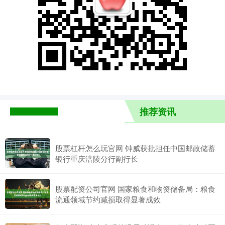
推荐资讯
股票杠杆怎么玩官网 钟威获批担任中国邮政储蓄
银行重庆涪陵分行副行长
股票配资公司官网 国家粮食和物资储备局：粮食
流通领域节约减损取得显著成效