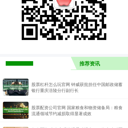
推荐资讯
股票杠杆怎么玩官网 钟威获批担任中国邮政储蓄
银行重庆涪陵分行副行长
股票配资公司官网 国家粮食和物资储备局：粮食
流通领域节约减损取得显著成效