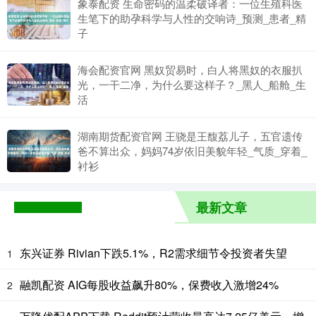
象泰配资 生命密码的温柔破译者：一位生殖科医
生笔下的助孕科学与人性的交响诗_预测_患者_精
子
海会配资官网 黑奴贸易时，白人将黑奴的衣服扒
光，一干二净，为什么要这样子？_黑人_船舱_生
活
湖南期货配资官网 王骁是王馥荔儿子，五官遗传
爸不算出众，妈妈74岁依旧美貌年轻_气质_穿着_
衬衫
最新文章
东兴证券 Rivian下跌5.1%，R2需求细节令投资者失望
1
融凯配资 AIG每股收益飙升80%，保费收入激增24%
2