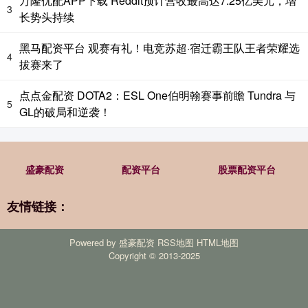
万隆优配APP下载 Reddit预计营收最高达7.25亿美元，增
3
长势头持续
黑马配资平台 观赛有礼！电竞苏超·宿迁霸王队王者荣耀选
4
拔赛来了
点点金配资 DOTA2：ESL One伯明翰赛事前瞻 Tundra 与
5
GL的破局和逆袭！
盛豪配资
配资平台
股票配资平台
友情链接：
Powered by
盛豪配资
RSS地图
HTML地图
Copyright
© 2013-2025