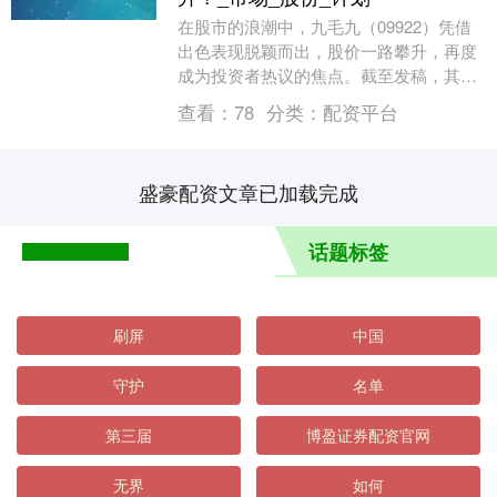
在股市的浪潮中，九毛九（09922）凭借
出色表现脱颖而出，股价一路攀升，再度
成为投资者热议的焦点。截至发稿，其股
价上涨 3.83%，每股报 2.71 港元，成交....
查看：
78
分类：
配资平台
盛豪配资文章已加载完成
话题标签
刷屏
中国
守护
名单
第三届
博盈证券配资官网
无界
如何